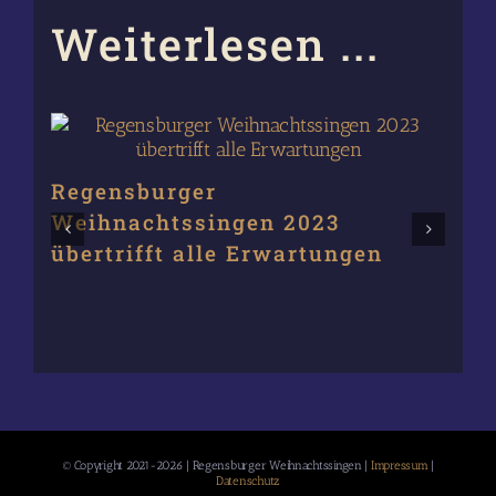
Weiterlesen ...
Regensburger
Bi
Weihnachtssingen 2023
We
übertrifft alle Erwartungen
wa
© Copyright 2021-2026 | Regensburger Weihnachtssingen |
Impressum
|
Datenschutz