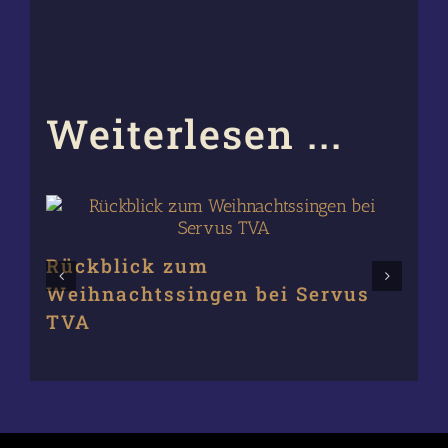
Weiterlesen ...
Rückblick zum
Vo
Weihnachtssingen bei Servus
We
TVA
T