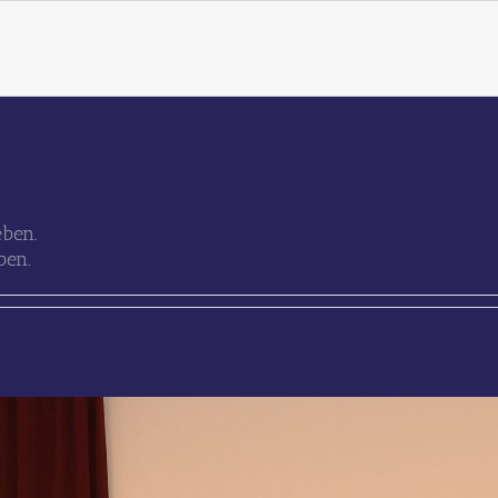
eben.
ben.