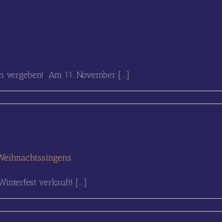
en vergeben! Am 11. November [...]
 Weihnachtssingens
nterfest verkauft! [...]