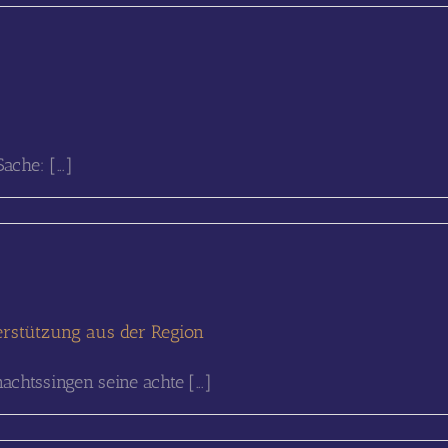
ache: [...]
erstützung aus der Region
htssingen seine achte [...]