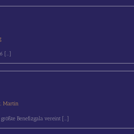
g
[...]
. Martin
ößte Benefizgala vereint [...]